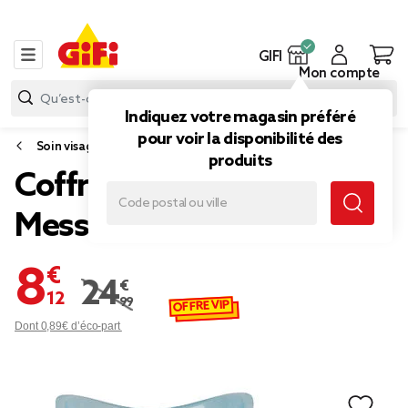
GIFI
Mon compte
Indiquez votre magasin préféré
pour voir la disponibilité des
Soin visage et corps
produits
Coffret sauna facial
Mességué
8,12 €
24,99 €
Prix remisé de 24,99 € à 8,12 €
OFFRE VIP
Dont 0,89€ d’éco-part