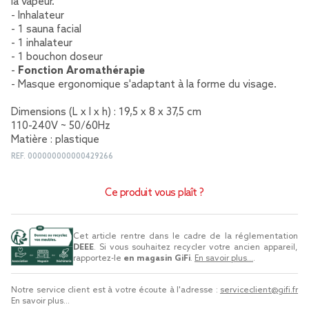
la vapeur.
- Inhalateur
- 1 sauna facial
- 1 inhalateur
- 1 bouchon doseur
-
Fonction Aromathérapie
- Masque ergonomique s'adaptant à la forme du visage.
Dimensions (L x l x h) : 19,5 x 8 x 37,5 cm
110-240V ~ 50/60Hz
Matière : plastique
REF.
000000000000429266
Ce produit vous plaît ?
Cet article rentre dans le cadre de la réglementation
DEEE
. Si vous souhaitez recycler votre ancien appareil,
rapportez-le
en magasin GiFi
.
En savoir plus...
.
Notre service client est à votre écoute à l'adresse :
serviceclient@gifi.fr
En savoir plus...