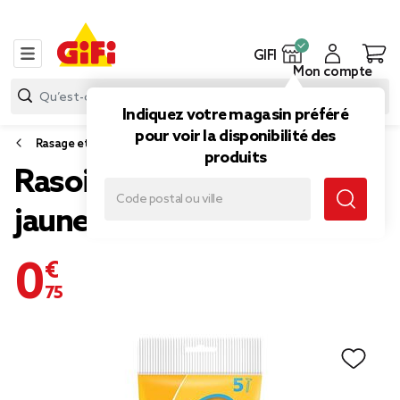
GIFI
Mon compte
Indiquez votre magasin préféré
pour voir la disponibilité des
Rasage et épilation
produits
Rasoir x5 Bic Sensitive
jaune 1 lame
0,75 €