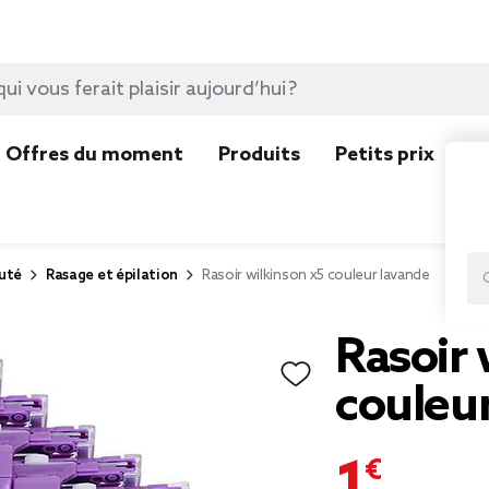
Offres du moment
Produits
Petits prix
N
uté
Rasage et épilation
Rasoir wilkinson x5 couleur lavande
Rasoir 
couleu
1,00 €