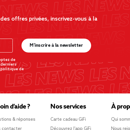
es offres privées, inscrivez-vous à la
M’inscrire à la newsletter
eptez de
 derniers
 politique de
oin d’aide ?
Nos services
À prop
tions & réponses
Carte cadeau GiFi
Qui som
 contacter
Découvrez l’app GiFi
Nous rejo