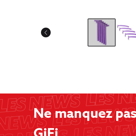
Ne manquez pas 
GiFi