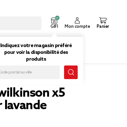
GIFI
Mon compte
Panier
ouveautés
Inspirations
Indiquez votre magasin préféré
pour voir la disponibilité des
produits
wilkinson x5
r lavande