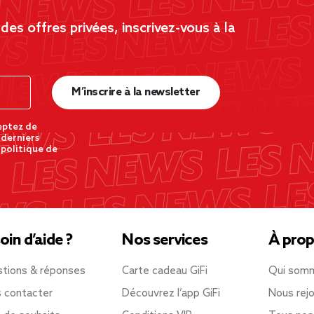
es offres privées, inscrivez-vous à la
M’inscrire à la newsletter
eptez de
 derniers
 politique de
oin d’aide ?
Nos services
À prop
tions & réponses
Carte cadeau GiFi
Qui som
 contacter
Découvrez l’app GiFi
Nous rejo