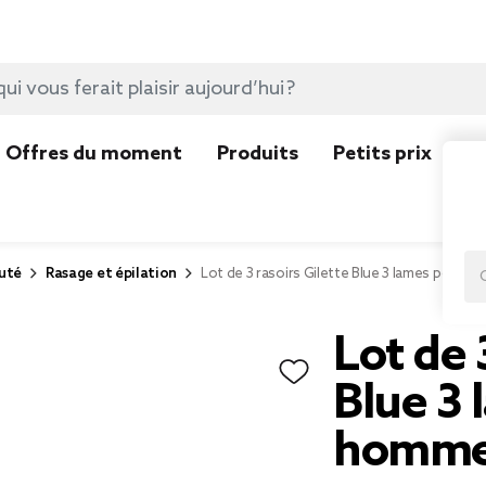
Offres du moment
Produits
Petits prix
N
uté
Rasage et épilation
Lot de 3 rasoirs Gilette Blue 3 lames pour 
Lot de 
Blue 3 
homm