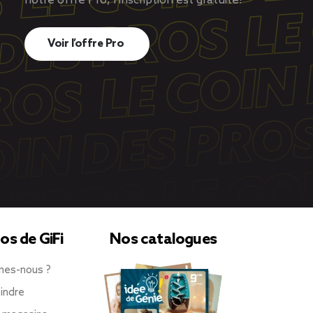
notre offre Pro, l’inscription est gratuite!
Voir l’offre Pro
os de GiFi
Nos catalogues
mes-nous ?
indre