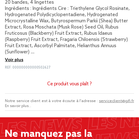
20 bandes, 4 lingettes
Ingrédients : Ingrédients Cire : Triethylene Glycol Rosinate,
Hydrogenated Polydicyclopentadiene, Hydrogenated
Microcrystalline Wax, Butyrospermum Parkii (Shea) Butter
Extract, Rosa Moschata (Musk Rose) Seed Oil, Rubus
Fruticosus (Blackberry) Fruit Extract, Rubus Idaeus
(Raspberry) Fruit Extract, Fragaria Chiloensis (Strawberry)
Fruit Extract, Ascorbyl Palmitate, Helianthus Annuus
(Sunflower) …
Voir plus
REF.
000000000000502627
Ce produit vous plaît ?
Notre service client est à votre écoute à l'adresse :
serviceclient@gifi.fr
En savoir plus...
Ne manquez pas la