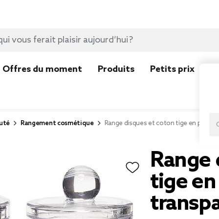
Offres du moment
Produits
Petits prix
N
uté
Rangement cosmétique
Range disques et coton tige en plastiq
Range 
tige en
transp