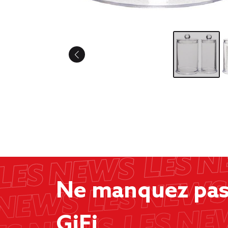
Ne manquez pas 
GiFi