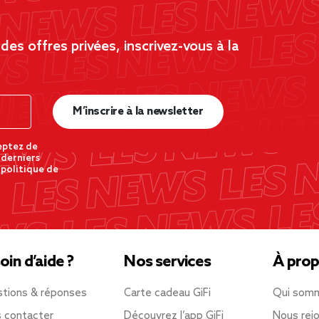
es offres privées, inscrivez-vous à la
M’inscrire à la newsletter
eptez de
 derniers
 politique de
oin d’aide ?
Nos services
À prop
tions & réponses
Carte cadeau GiFi
Qui som
 contacter
Découvrez l’app GiFi
Nous rejo