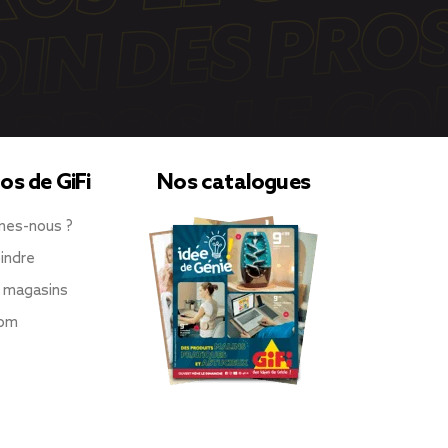
os de GiFi
Nos catalogues
mes-nous ?
indre
 magasins
oom