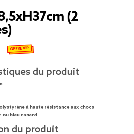
8,5xH37cm (2
s)
OFFRE VIP
 €
emisé de 12,50 € à 8,75 €
stiques du produit
m
olystyrène à haute résistance aux chocs
c ou bleu canard
on du produit