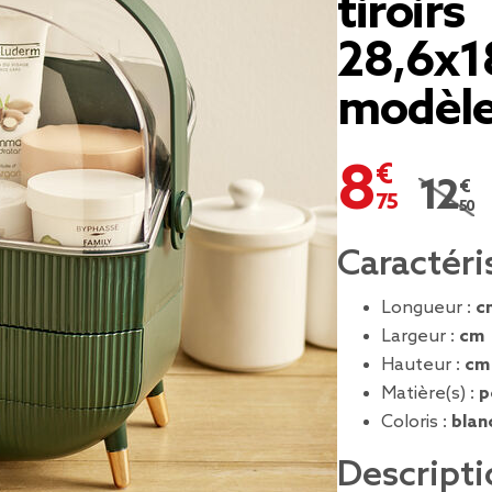
tiroirs
28,6x1
modèle
8,75 €
12,50
Prix r
Caractéri
Longueur :
c
Largeur :
cm
Hauteur :
cm
Matière(s) :
p
Coloris :
blan
Descripti