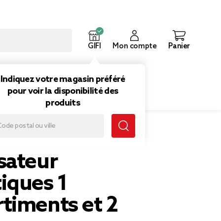
GIFI
Mon compte
Panier
ouveautés
Inspirations
Indiquez votre magasin préféré
pour voir la disponibilité des
produits
nts et 2 tiroirs 28,6x18,5xH37cm (2 modèles)
sateur
iques 1
timents et 2