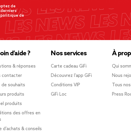
eptez de
 derniers
 politique de
oin d’aide ?
Nos services
À prop
tions & réponses
Carte cadeau GiFi
Qui som
 contacter
Découvrez l’app GiFi
Nous rejo
e de souhaits
Conditions VIP
Tous nos
urs produits
GiFi Loc
Press R
el produits
itions des offres en
s
e d’achats & conseils