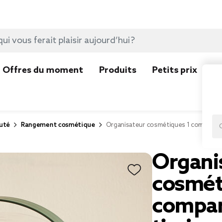
Offres du moment
Produits
Petits prix
N
uté
Rangement cosmétique
Organisateur cosmétiques 1 compartime
Organi
cosmét
compar