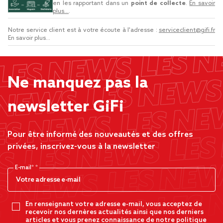
en les rapportant dans un
point de collecte
.
En savoir
plus...
.
Notre service client est à votre écoute à l'adresse :
serviceclient@gifi.fr
En savoir plus...
Ne manquez pas la
newsletter GiFi
Pour être informé des nouveautés et des offres
privées, inscrivez-vous à la newsletter
E-mail*
En renseignant votre adresse e-mail, vous acceptez de
recevoir nos dernères actualités ainsi que nos derniers
articles et vous prenez connaissance de notre politique