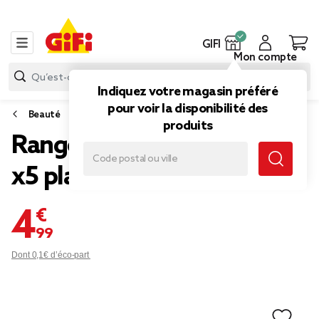
GIFI
Mon compte
Indiquez votre magasin préféré
pour voir la disponibilité des
Beauté
produits
Rangement cosmétique
x5 plastique transparent
4,99 €
Dont 0,1€ d’éco-part