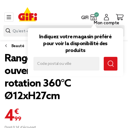
GIFI
Mon compte
Indiquez votre magasin préféré
pour voir la disponibilité des
Beauté
produits
Rangement cosmétique
ouverture pivotante
rotation 360°C
Ø12xH27cm
4,99 €
Dont 0,1€ d’éco-part