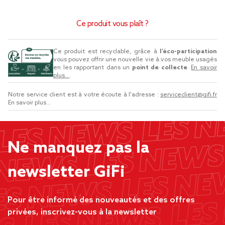
Ce produit vous plaît ?
Ce produit est recyclable, grâce à
l’éco-participation
vous pouvez offrir une nouvelle vie à vos meuble usagés
en les rapportant dans un
point de collecte
.
En savoir
plus...
.
Notre service client est à votre écoute à l'adresse :
serviceclient@gifi.fr
En savoir plus...
Ne manquez pas la
newsletter GiFi
Pour être informé des nouveautés et des offres
privées, inscrivez-vous à la newsletter