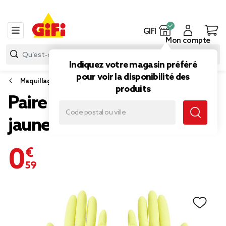
GIFI
Mon compte
Indiquez votre magasin préféré
pour voir la disponibilité des
Maquillage
produits
Paire de gant long en latex
jaune Taille L
0,59 €