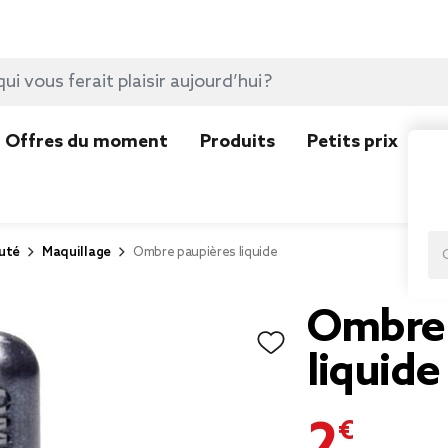
Offres du moment
Produits
Petits prix
N
uté
Maquillage
Ombre paupières liquide
Ombre 
liquide
2,00 €