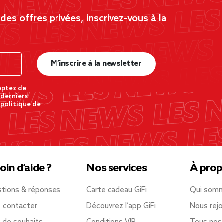
es offres privées, inscrivez-vous à la
M’inscrire à la newsletter
eptez de
 derniers
 politique de
oin d’aide ?
Nos services
À prop
tions & réponses
Carte cadeau GiFi
Qui som
 contacter
Découvrez l’app GiFi
Nous rejo