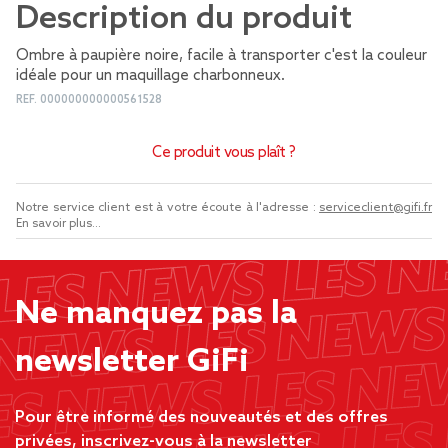
Description du produit
Ombre à paupière noire, facile à transporter c'est la couleur
idéale pour un maquillage charbonneux.
REF.
000000000000561528
Ce produit vous plaît ?
Notre service client est à votre écoute à l'adresse :
serviceclient@gifi.fr
En savoir plus...
Ne manquez pas la
newsletter GiFi
Pour être informé des nouveautés et des offres
privées, inscrivez-vous à la newsletter