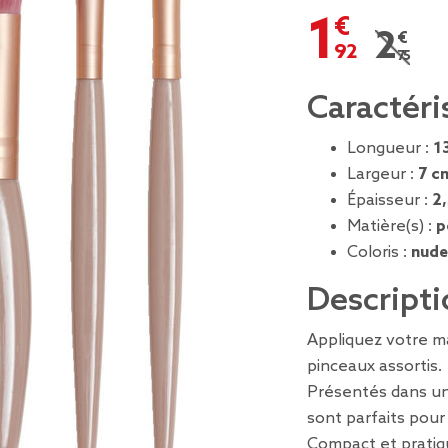
1,92 €
2,75 €
Prix r
Caractéri
Longueur :
1
Largeur :
7 c
Épaisseur :
2
Matière(s) :
p
Coloris :
nude
Descripti
Appliquez votre ma
pinceaux assortis.
Présentés dans une
sont parfaits pou
Compact et pratiqu