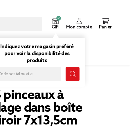
GIFI
Mon compte
Panier
ouveautés
Inspirations
Indiquez votre magasin préféré
pour voir la disponibilité des
produits
 7x13,5cm
5 pinceaux à
lage dans boîte
iroir 7x13,5cm