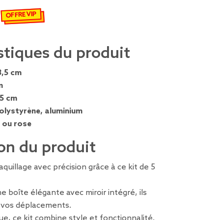
OFFRE VIP
emisé de 2,75 € à 1,92 €
stiques du produit
3,5 cm
m
,5 cm
olystyrène, aluminium
 ou rose
on du produit
quillage avec précision grâce à ce kit de 5
 boîte élégante avec miroir intégré, ils
r vos déplacements.
e, ce kit combine style et fonctionnalité.