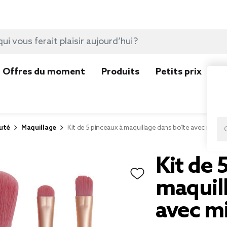
Offres du moment
Produits
Petits prix
N
uté
Maquillage
Kit de 5 pinceaux à maquillage dans boîte avec miroir
Kit de 
maquil
avec m