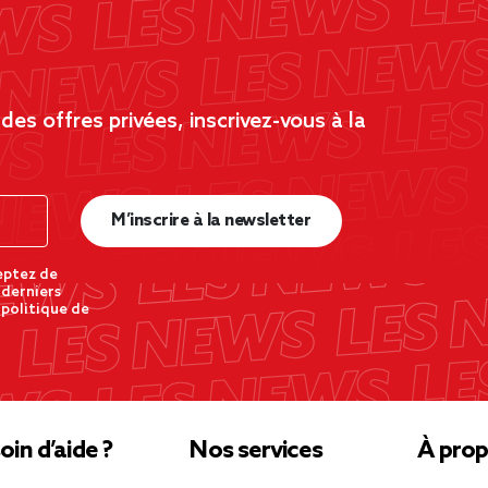
es offres privées, inscrivez-vous à la
M’inscrire à la newsletter
eptez de
 derniers
 politique de
oin d’aide ?
Nos services
À prop