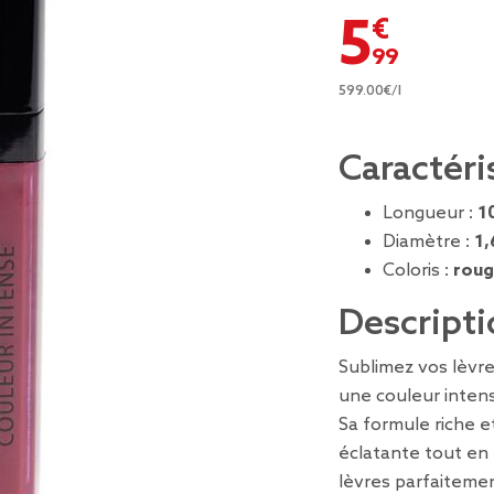
5,99 €
599.00€/l
Caractéri
Longueur :
1
Diamètre :
1,
Coloris :
roug
Descripti
Sublimez vos lèvre
une couleur inten
Sa formule riche e
éclatante tout en
lèvres parfaitemen