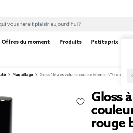
Offres du moment
Produits
Petits prix
N
uté
Maquillage
Gloss à lèvres volume couleur intense N°5 rouge b
Gloss à
couleur
rouge 