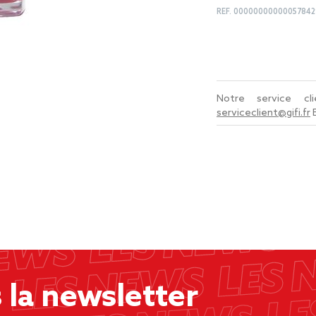
REF.
00000000000057842
Notre service c
serviceclient@gifi.fr
la newsletter