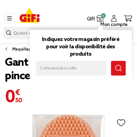
GIFI
Mon compte
Indiquez votre magasin préféré
pour voir la disponibilité des
Maquillage
produits
Gant de nettoyage pour
pinceaux maquillage
0,50 €