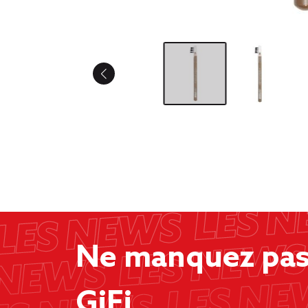
Ne manquez pas 
GiFi