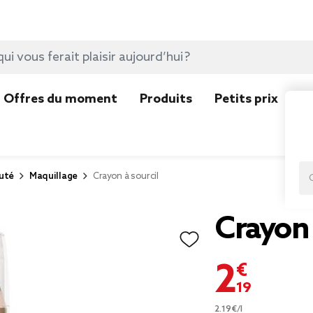
Offres du moment
Produits
Petits prix
N
uté
Maquillage
Crayon à sourcil
Crayon 
2,19 €
2.19€/l