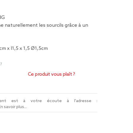
,3G
e naturellement les sourcils grâce à un
cm x l1,5 x 1,5 Ø1,5cm
e
7
Ce produit vous plaît ?
lient est à votre écoute à l'adresse :
En savoir plus...