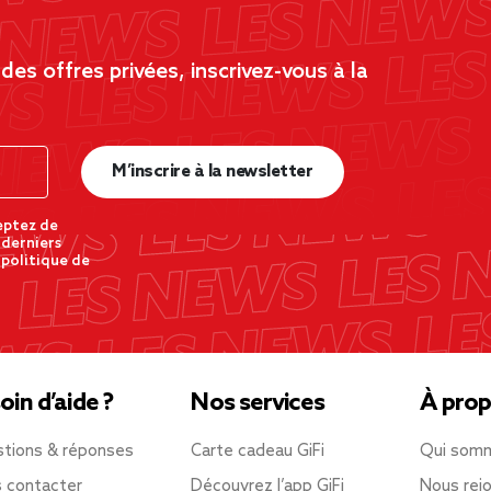
es offres privées, inscrivez-vous à la
M’inscrire à la newsletter
eptez de
 derniers
 politique de
oin d’aide ?
Nos services
À prop
tions & réponses
Carte cadeau GiFi
Qui som
 contacter
Découvrez l’app GiFi
Nous rejo