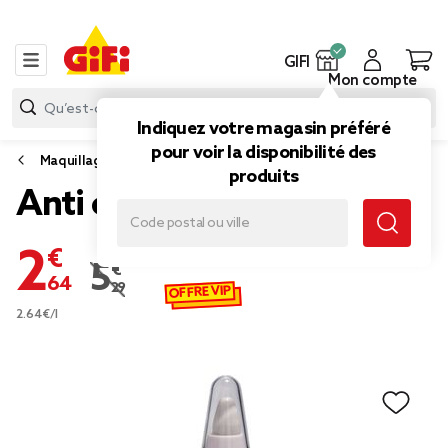
GIFI
Mon compte
Indiquez votre magasin préféré
pour voir la disponibilité des
Maquillage
produits
Anti cerne stick
2,64 €
5,29 €
Prix remisé de 5,29 € à 2,64 €
OFFRE VIP
2.64€/l