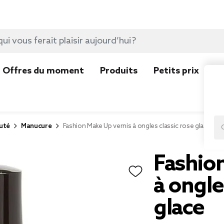
Offres du moment
Produits
Petits prix
N
uté
Manucure
Fashion Make Up vernis à ongles classic rose glace
Fashio
à ongle
glace