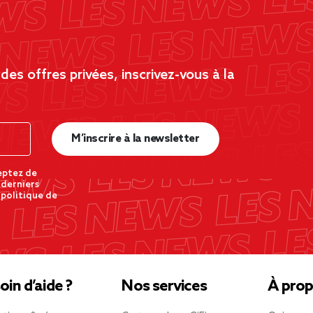
es offres privées, inscrivez-vous à la
M’inscrire à la newsletter
eptez de
 derniers
 politique de
oin d’aide ?
Nos services
À prop