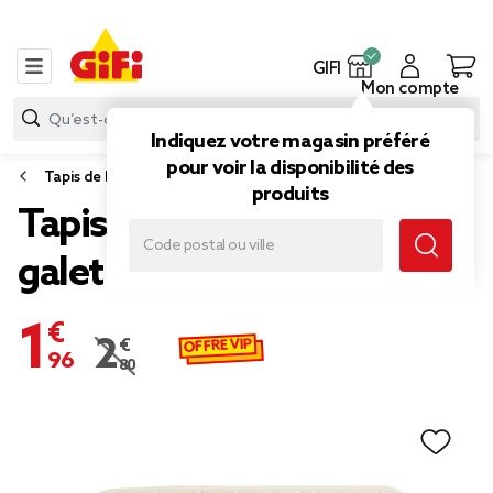
GIFI
Mon compte
Indiquez votre magasin préféré
pour voir la disponibilité des
Tapis de bain
produits
Tapis salle de bain motif
galet beige 40x60cm
1,96 €
OFFRE VIP
2,80 €
Prix remisé de 2,80 € à 1,96 €