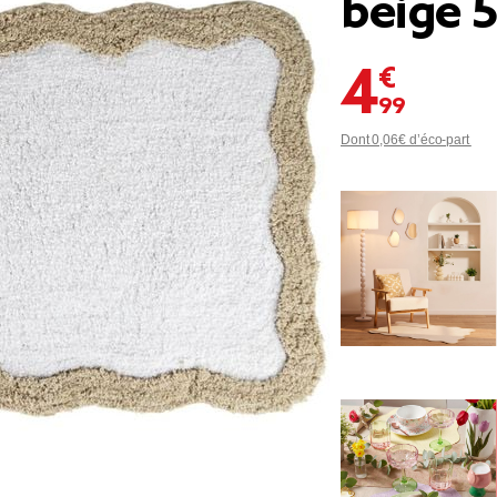
beige 
4,99 €
Dont 0,06€ d’éco-part