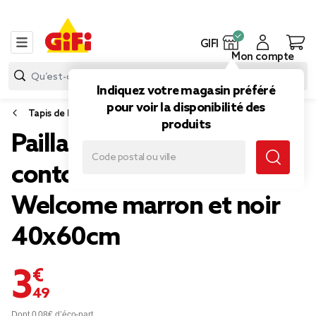
GIFI
Mon compte
Indiquez votre magasin préféré
pour voir la disponibilité des
Tapis de bain
produits
Paillasson extérieur
contour vague inscription
Welcome marron et noir
40x60cm
3,49 €
Dont 0,08€ d’éco-part