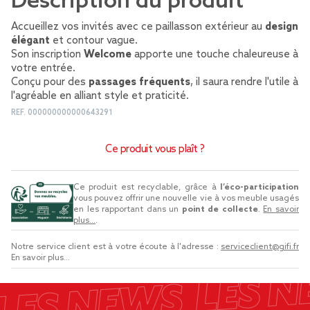
Description du produit
Accueillez vos invités avec ce paillasson extérieur au
design
élégant
et contour vague.
Son inscription
Welcome
apporte une touche chaleureuse à
votre entrée.
Conçu pour des
passages fréquents
, il saura rendre l'utile à
l'agréable en alliant style et praticité.
REF.
000000000000643291
Ce produit vous plaît ?
Ce produit est recyclable, grâce à
l’éco-participation
vous pouvez offrir une nouvelle vie à vos meuble usagés
en les rapportant dans un
point de collecte
.
En savoir
plus...
.
Notre service client est à votre écoute à l'adresse :
serviceclient@gifi.fr
En savoir plus...