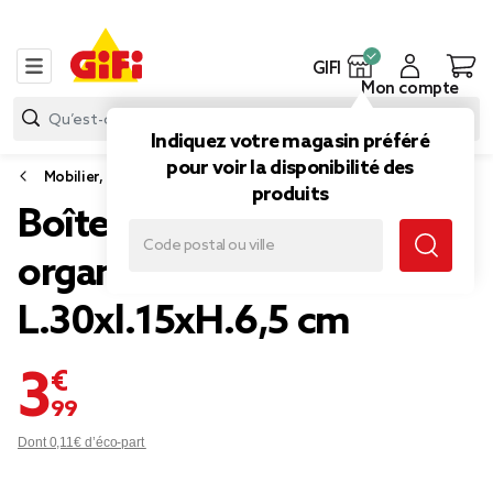
GIFI
Mon compte
Indiquez votre magasin préféré
pour voir la disponibilité des
Mobilier, rangement salle de bain
produits
Boîte en bambou
organisateur
L.30xl.15xH.6,5 cm
3,99 €
Dont 0,11€ d’éco-part