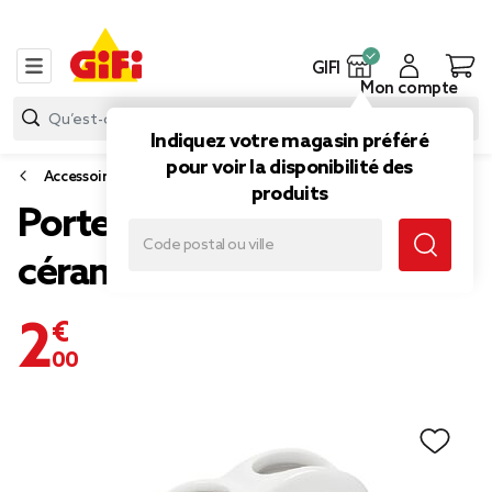
GIFI
Mon compte
Indiquez votre magasin préféré
pour voir la disponibilité des
Accessoires salle de bain
produits
Porte brosse à dents en
céramique design nuage
2,00 €