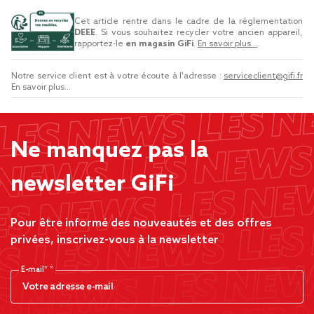
Cet article rentre dans le cadre de la réglementation
DEEE
. Si vous souhaitez recycler votre ancien appareil,
rapportez-le
en magasin GiFi
.
En savoir plus...
.
Notre service client est à votre écoute à l'adresse :
serviceclient@gifi.fr
En savoir plus...
Ne manquez pas la
newsletter GiFi
Pour être informé des nouveautés et des offres
privées, inscrivez-vous à la newsletter
E-mail*