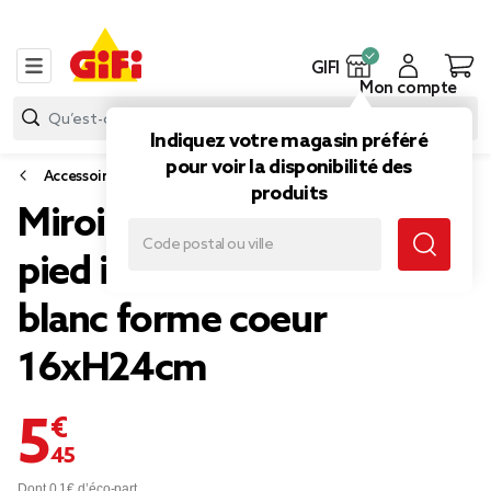
GIFI
Mon compte
Indiquez votre magasin préféré
pour voir la disponibilité des
Accessoires salle de bain
produits
Miroir lumineux LED sur
pied inclinable plastique
blanc forme coeur
16xH24cm
5,45 €
Dont 0,1€ d’éco-part