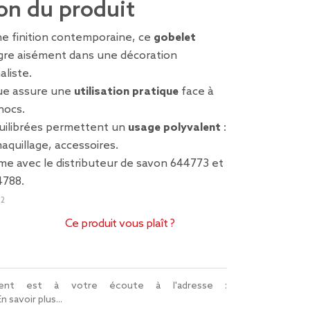
on du produit
ne finition contemporaine, ce
gobelet
gre aisément dans une décoration
aliste.
que assure une
utilisation pratique
face à
hocs.
uilibrées permettent un
usage polyvalent
:
aquillage, accessoires.
e avec le distributeur de savon 644773 et
4788.
62
Ce produit vous plaît ?
lient est à votre écoute à l'adresse :
En savoir plus...