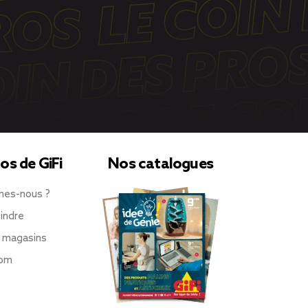
os de GiFi
Nos catalogues
mes-nous ?
indre
 magasins
oom