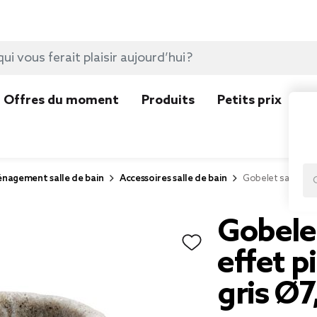
Offres du moment
Produits
Petits prix
N
nagement salle de bain
Accessoires salle de bain
Gobelet salle de 
Gobelet
effet p
gris Ø