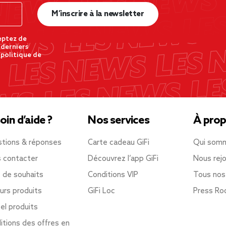
M’inscrire à la newsletter
eptez de
 derniers
 politique de
oin d’aide ?
Nos services
À prop
tions & réponses
Carte cadeau GiFi
Qui som
 contacter
Découvrez l’app GiFi
Nous rejo
e de souhaits
Conditions VIP
Tous nos
urs produits
GiFi Loc
Press R
el produits
itions des offres en