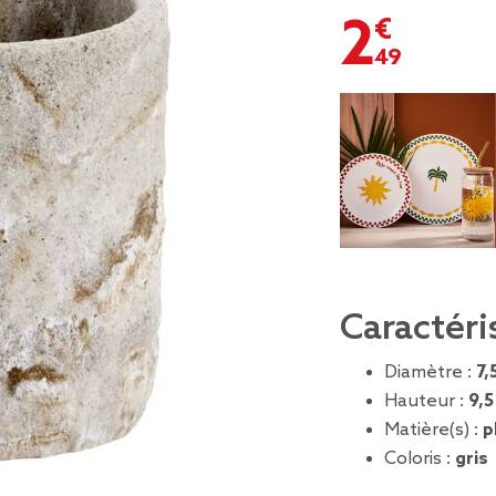
2,49 €
Caractéri
Diamètre :
7,
Hauteur :
9,5
Matière(s) :
p
Coloris :
gris