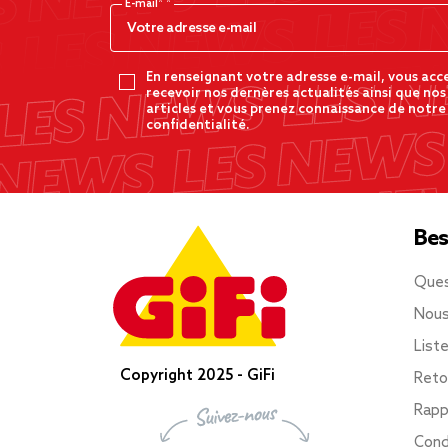
E-mail*
En renseignant votre adresse e-mail, vous acc
recevoir nos dernères actualités ainsi que nos
articles et vous prenez connaissance de notre
confidentialité.
Bes
Ques
Nous
List
Copyright 2025 - GiFi
Reto
Rapp
Cond