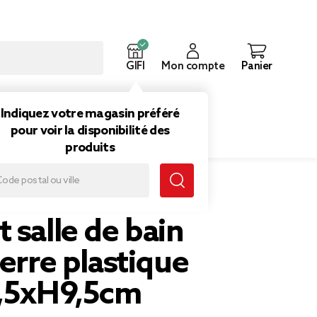
GIFI
Mon compte
Panier
ouveautés
Inspirations
Indiquez votre magasin préféré
pour voir la disponibilité des
produits
bain effet pierre plastique gris Ø7,5xH9,5cm
 salle de bain
ierre plastique
7,5xH9,5cm