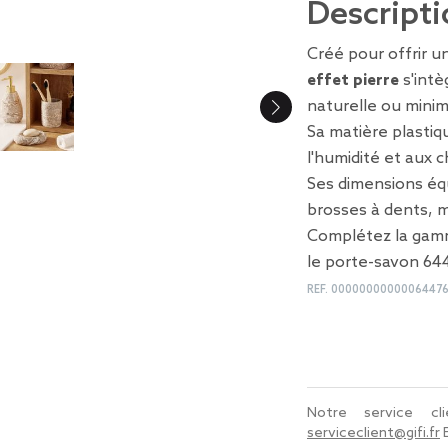
Descripti
Créé pour offrir u
effet pierre
s'intè
naturelle ou minim
Sa matière plasti
l'humidité et aux c
Ses dimensions éq
brosses à dents, m
Complétez la gamm
le porte-savon 64
REF.
0000000000006447
Notre service c
serviceclient@gifi.fr