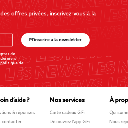
es offres privées, inscrivez-vous à la
M’inscrire à la newsletter
eptez de
 derniers
 politique de
oin d’aide ?
Nos services
À prop
tions & réponses
Carte cadeau GiFi
Qui som
 contacter
Découvrez l’app GiFi
Nous rejo