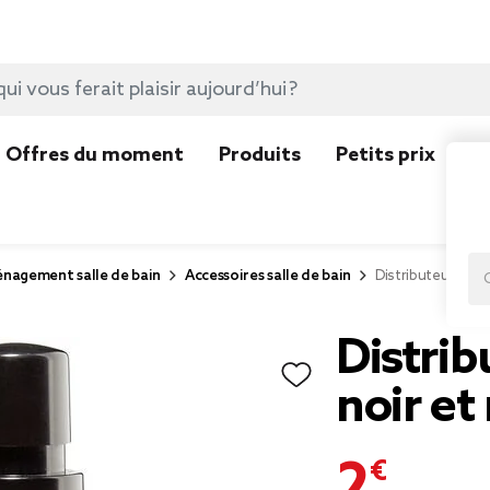
Offres du moment
Produits
Petits prix
N
nagement salle de bain
Accessoires salle de bain
Distributeur à sav
Distrib
noir et
2,99 €