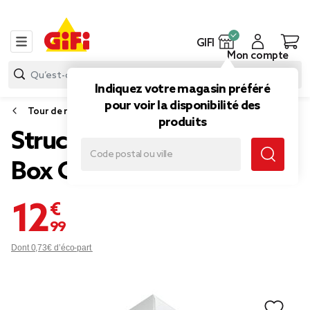
GIFI
Mon compte
Indiquez votre magasin préféré
pour voir la disponibilité des
Tour de rangement
produits
Structure maison enfant
Box Cube bois blanc
12,99 €
Dont 0,73€ d’éco-part