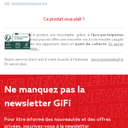
REF.
000000000000644760
Ce produit vous plaît ?
Ce produit est recyclable, grâce à
l’éco-participation
vous pouvez offrir une nouvelle vie à vos meuble usagés
en les rapportant dans un
point de collecte
.
En savoir
plus...
.
Notre service client est à votre écoute à l'adresse :
serviceclient@gifi.fr
En savoir plus...
Ne manquez pas la
newsletter GiFi
Pour être informé des nouveautés et des offres
privées, inscrivez-vous à la newsletter