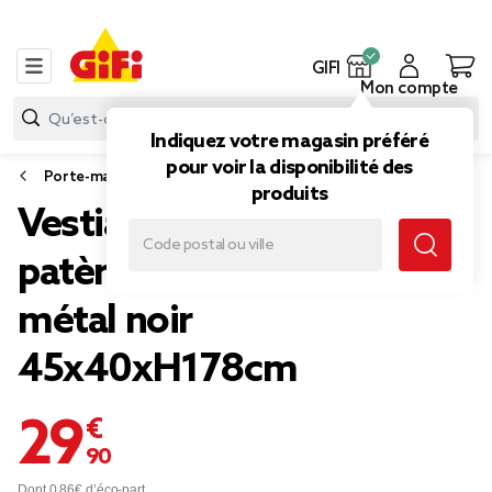
GIFI
Mon compte
Indiquez votre magasin préféré
pour voir la disponibilité des
Porte-manteaux et vestiaire
produits
Vestiaire d'entrée 3
patères 2 tiroirs bois et
métal noir
45x40xH178cm
29,90 €
Dont 0,86€ d’éco-part