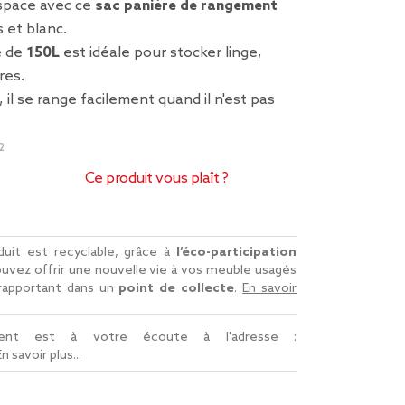
space avec ce
sac panière de rangement
s et blanc.
é de
150L
est idéale pour stocker linge,
res.
, il se range facilement quand il n'est pas
2
Ce produit vous plaît ?
uit est recyclable, grâce à
l’éco-participation
uvez offrir une nouvelle vie à vos meuble usagés
 rapportant dans un
point de collecte
.
En savoir
lient est à votre écoute à l'adresse :
En savoir plus...