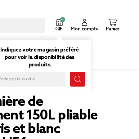
GIFI
Mon compte
Panier
ouveautés
Inspirations
Indiquez votre magasin préféré
pour voir la disponibilité des
produits
e tissu gris et blanc 45x45xH56cm
ière de
ent 150L pliable
is et blanc