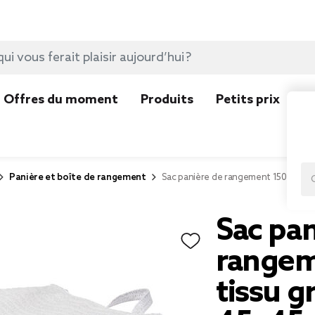
Offres du moment
Produits
Petits prix
N
Panière et boîte de rangement
Sac panière de rangement 150L pliabl
Sac pan
rangem
tissu gr