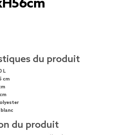
xH56cm
stiques du produit
0 L
5 cm
cm
 cm
olyester
 blanc
on du produit