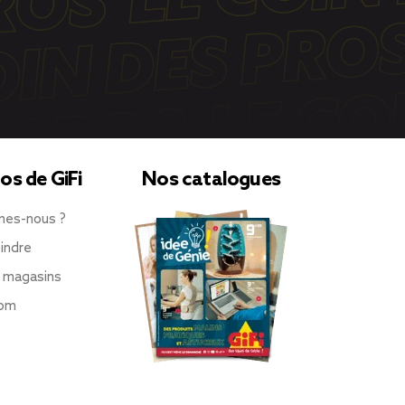
os de GiFi
Nos catalogues
mes-nous ?
indre
 magasins
oom