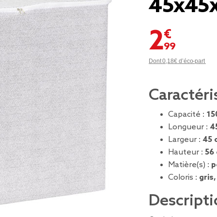
45x45
2,99 €
Dont 0,18€ d’éco-part
Caractéri
Capacité :
15
Longueur :
4
Largeur :
45 
Hauteur :
56
Matière(s) :
p
Coloris :
gris,
Descripti