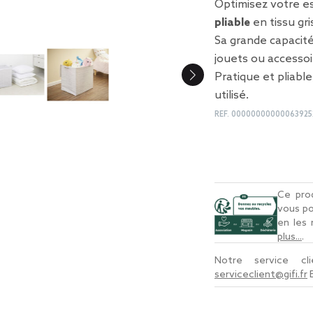
Optimisez votre e
pliable
en tissu gri
Sa grande capacit
jouets ou accessoi
Pratique et pliable
utilisé.
REF.
00000000000063925
Ce prod
vous po
en les
plus...
.
Notre service c
serviceclient@gifi.fr