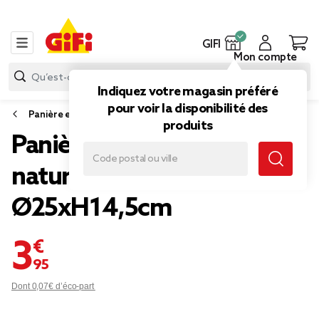
GIFI
Mon compte
Indiquez votre magasin préféré
pour voir la disponibilité des
Panière et boîte de rangement
produits
Panière ronde en osier
naturel tressé
Ø25xH14,5cm
3,95 €
Dont 0,07€ d’éco-part