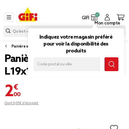
GIFI
Mon compte
Indiquez votre magasin préféré
pour voir la disponibilité des
Panière et boîte de rangement
produits
Panière rectangulaire
L19x13 cm
2,00 €
Dont 0,05€ d’éco-part