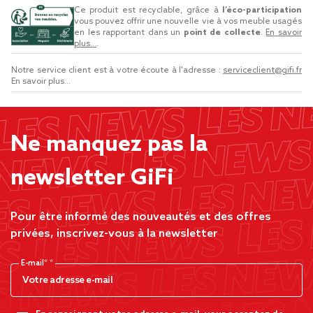
Ce produit est recyclable, grâce à
l’éco-participation
vous pouvez offrir une nouvelle vie à vos meuble usagés
en les rapportant dans un
point de collecte
.
En savoir
plus...
.
Notre service client est à votre écoute à l'adresse :
serviceclient@gifi.fr
En savoir plus...
Ne manquez pas la
newsletter GiFi
Pour être informé des nouveautés et des offres
privées, inscrivez-vous à la newsletter
E-mail*