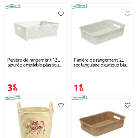
Panière de rangement 12L
Panière de rangement 2L
ajourée empilable plastique
rectangulaire plastique blanc
blanc 38x33xH13cm
25,5x17xH6cm
3,99 €
1,95 €