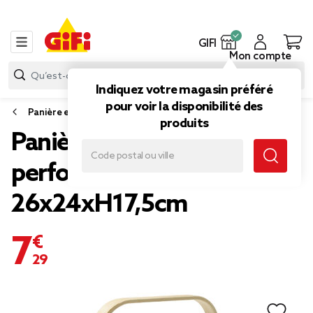
GIFI
Mon compte
Indiquez votre magasin préféré
pour voir la disponibilité des
Panière et boîte de rangement
produits
Panière en métal blanc
perforé et poignée en bois
26x24xH17,5cm
7,29 €