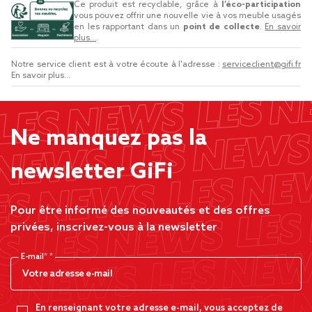
Ce produit est recyclable, grâce à
l’éco-participation
vous pouvez offrir une nouvelle vie à vos meuble usagés
en les rapportant dans un
point de collecte
.
En savoir
plus...
.
Notre service client est à votre écoute à l'adresse :
serviceclient@gifi.fr
En savoir plus...
Ne manquez pas la
newsletter GiFi
Pour être informé des nouveautés et des offres
privées, inscrivez-vous à la newsletter
E-mail*
En renseignant votre adresse e-mail, vous acceptez de