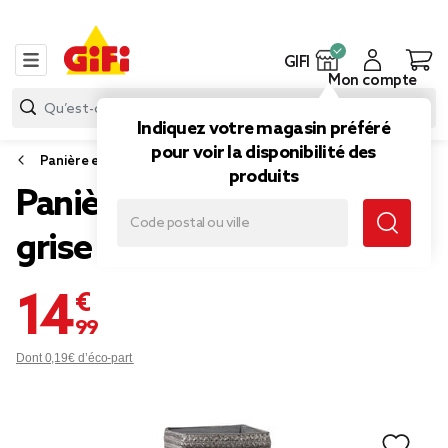
GIFI
Mon compte
Indiquez votre magasin préféré
pour voir la disponibilité des
Panière et boîte de rangement
produits
Panière de rangement
grise effet tressé x3
14,99 €
Dont 0,19€ d’éco-part