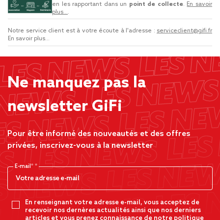
en les rapportant dans un
point de collecte
.
En savoir
plus...
.
Notre service client est à votre écoute à l'adresse :
serviceclient@gifi.fr
En savoir plus...
Ne manquez pas la
newsletter GiFi
Pour être informé des nouveautés et des offres
privées, inscrivez-vous à la newsletter
E-mail*
En renseignant votre adresse e-mail, vous acceptez de
recevoir nos dernères actualités ainsi que nos derniers
articles et vous prenez connaissance de notre politique