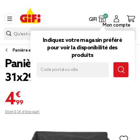
GIFI
Mon compte
Indiquez votre magasin préféré
pour voir la disponibilité des
Panière et boîte de rangement
produits
Panière Box Cube
31x29x31cm sequin noir
4,99 €
Dont 0,1€ d’éco-part