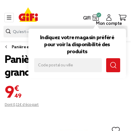
GIFI
Mon compte
Indiquez votre magasin préféré
pour voir la disponibilité des
Panière et boîte de rangement
produits
Panière armature bambou
grand modèle
9,49 €
Dont 0,11€ d’éco-part