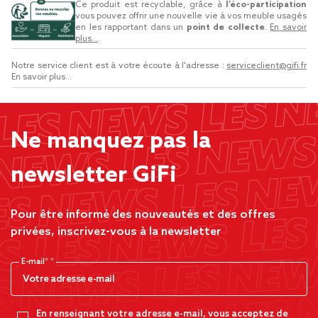
Ce produit est recyclable, grâce à
l’éco-participation
vous pouvez offrir une nouvelle vie à vos meuble usagés
en les rapportant dans un
point de collecte
.
En savoir
plus...
.
Notre service client est à votre écoute à l'adresse :
serviceclient@gifi.fr
En savoir plus...
Ne manquez pas la
newsletter GiFi
Pour être informé des nouveautés et des offres
privées, inscrivez-vous à la newsletter
E-mail*
En renseignant votre adresse e-mail, vous acceptez de