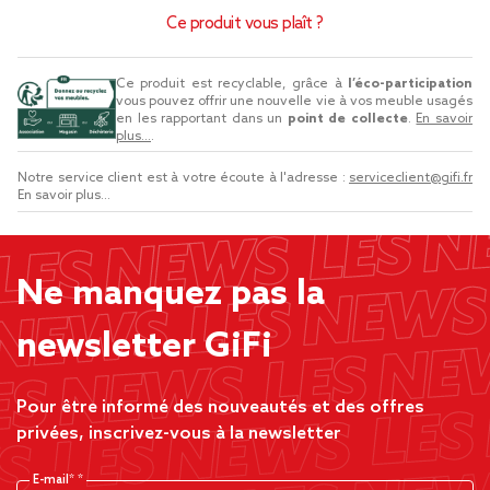
Ce produit vous plaît ?
Ce produit est recyclable, grâce à
l’éco-participation
vous pouvez offrir une nouvelle vie à vos meuble usagés
en les rapportant dans un
point de collecte
.
En savoir
plus...
.
Notre service client est à votre écoute à l'adresse :
serviceclient@gifi.fr
En savoir plus...
Ne manquez pas la
newsletter GiFi
Pour être informé des nouveautés et des offres
privées, inscrivez-vous à la newsletter
E-mail*