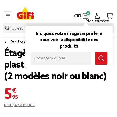
GIFI
Mon compte
Indiquez votre magasin préféré
pour voir la disponibilité des
Panière et boîte de rangement
produits
Étagère empilable x2
plastique 49,5x36xH29cm
(2 modèles noir ou blanc)
5,95 €
Dont 0,37€ d’éco-part