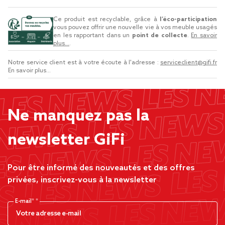
Ce produit est recyclable, grâce à
l’éco-participation
vous pouvez offrir une nouvelle vie à vos meuble usagés
en les rapportant dans un
point de collecte
.
En savoir
plus...
.
Notre service client est à votre écoute à l'adresse :
serviceclient@gifi.fr
En savoir plus...
Ne manquez pas la
newsletter GiFi
Pour être informé des nouveautés et des offres
privées, inscrivez-vous à la newsletter
E-mail*