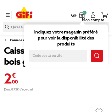
GIFI
Mon compte
Indiquez votre magasin préféré
pour voir la disponibilité des
Panière et boîte de rangement
produits
Caisse de rangement en
bois gris
2,00 €
Dont 0,73€ d’éco-part