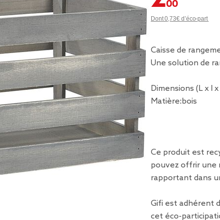
Dont 0,73€ d’éco-part
Caisse de rangeme
Une solution de r
Dimensions (L x l 
Matière:bois
Ce produit est recy
pouvez offrir une 
rapportant dans u
Gifi est adhérent
cet éco-participati