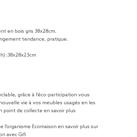
nt en bois gris 38x28cm.
angement tendance, pratique.
x h) :38x28x23cm
clable, grâce à l'éco-participation vous
nouvelle vie à vos meubles usagés en les
n point de collecte
en savoir plus
 de l'organisme Ecomaison
en savoir plus sur
on avec Gifi