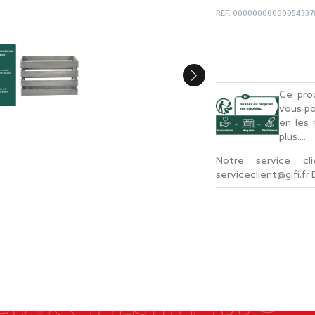
REF.
00000000000054337
Ce prod
vous po
en les
plus...
.
Notre service c
serviceclient@gifi.fr