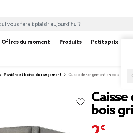
Offres du moment
Produits
Petits prix
N
Panière et boîte de rangement
Caisse de rangement en bois gris
Caisse
bois gr
2,00 €