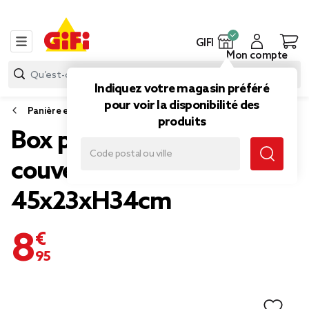
GIFI
Mon compte
Indiquez votre magasin préféré
pour voir la disponibilité des
Panière et boîte de rangement
produits
Box plastique 24L avec
couvercle à clip
45x23xH34cm
8,95 €