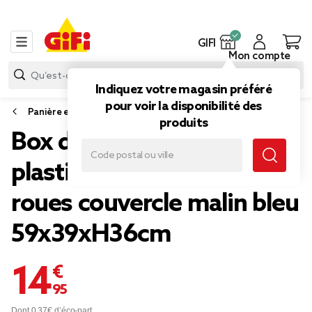
GIFI
Mon compte
Indiquez votre magasin préféré
pour voir la disponibilité des
Panière et boîte de rangement
produits
Box de rangement 60L
plastique transparent 4
roues couvercle malin bleu
59x39xH36cm
14,95 €
Dont 0,37€ d’éco-part