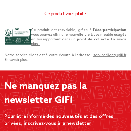
Ce produit vous plaît ?
Ce produit est recyclable, grâce à
l’éco-participation
vous pouvez offrir une nouvelle vie à vos meuble usagés
en les rapportant dans un
point de collecte
.
En savoir
plus...
.
Notre service client est à votre écoute à l'adresse :
serviceclient@gifi.fr
En savoir plus...
Ne manquez pas la
newsletter GiFi
Pour être informé des nouveautés et des offres
privées, inscrivez-vous à la newsletter