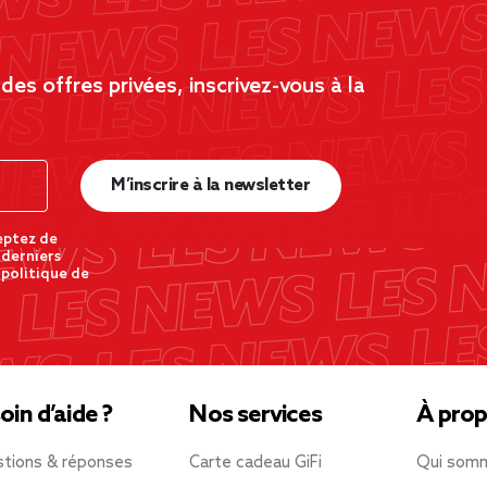
es offres privées, inscrivez-vous à la
M’inscrire à la newsletter
eptez de
 derniers
 politique de
oin d’aide ?
Nos services
À prop
tions & réponses
Carte cadeau GiFi
Qui som