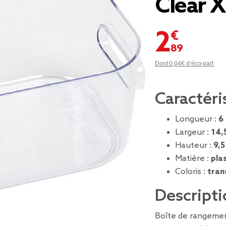
Clear 
2,89 €
Dont 0,04€ d’éco-part
Caractéri
Longueur :
6
Largeur :
14,
Hauteur :
9,5
Matière :
pla
Coloris :
tran
Descripti
Boîte de rangemen