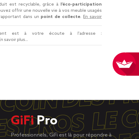
uit est recyclable, grâce à
l’éco-participation
uvez offrir une nouvelle vie à vos meuble usagés
 rapportant dans un
point de collecte
.
En savoir
lient est à votre écoute à l'adresse :
En savoir plus...
GiFi
Pro
Professionnels, GiFi est là pour répondre à