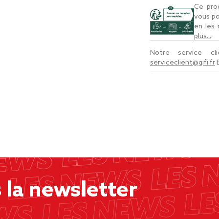
Ce prod
vous po
en les
plus...
.
Notre service c
serviceclient@gifi.fr
la newsletter