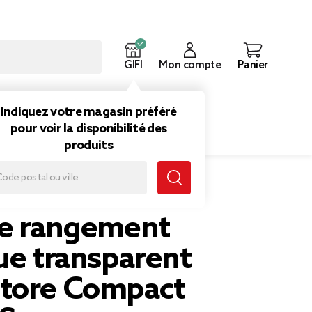
GIFI
Mon compte
Panier
ouveautés
Inspirations
Indiquez votre magasin préféré
pour voir la disponibilité des
produits
parent SmartStore Compact Clear XS
de rangement
ue transparent
tore Compact