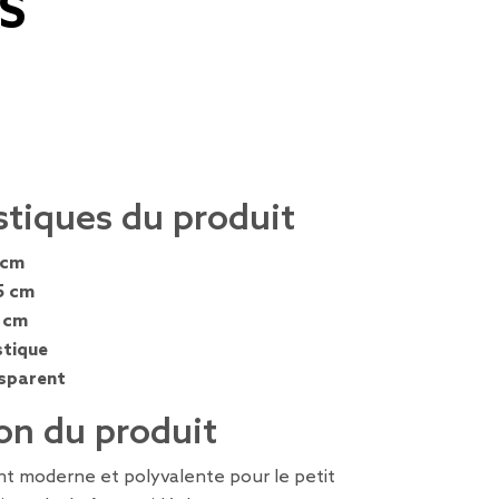
XS
stiques du produit
 cm
5 cm
 cm
stique
sparent
on du produit
t moderne et polyvalente pour le petit