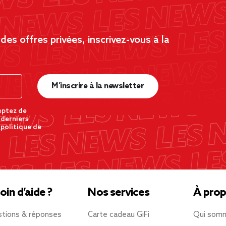
es offres privées, inscrivez-vous à la
M’inscrire à la newsletter
eptez de
 derniers
 politique de
oin d’aide ?
Nos services
À prop
tions & réponses
Carte cadeau GiFi
Qui som