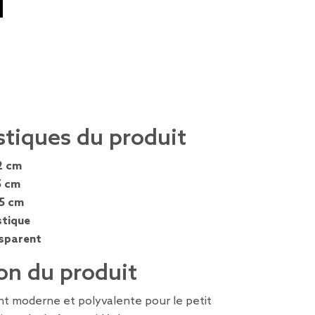
M
stiques du produit
2 cm
5 cm
,5 cm
stique
sparent
on du produit
t moderne et polyvalente pour le petit