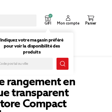
GIFI
Mon compte
Panier
ouveautés
Inspirations
Indiquez votre magasin préféré
pour voir la disponibilité des
produits
ansparent SmartStore Compact Clear M
de rangement en
ue transparent
tore Compact