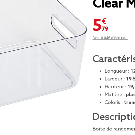
Clear 
5,79 €
Dont 0,04€ d’éco-part
Caractéri
Longueur :
1
Largeur :
19,
Hauteur :
19
Matière :
pla
Coloris :
tran
Descripti
Boîte de rangemen