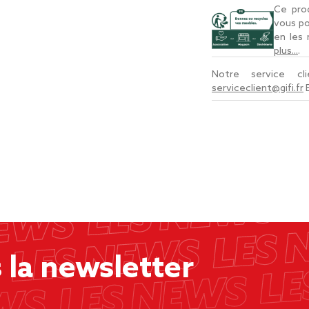
Ce prod
vous po
en les
plus...
.
Notre service c
serviceclient@gifi.fr
la newsletter