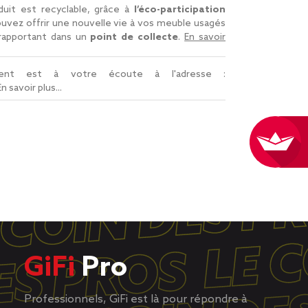
uit est recyclable, grâce à
l’éco-participation
uvez offrir une nouvelle vie à vos meuble usagés
 rapportant dans un
point de collecte
.
En savoir
lient est à votre écoute à l'adresse :
En savoir plus...
GiFi
Pro
Professionnels, GiFi est là pour répondre à