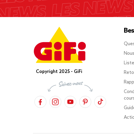
Bes
Ques
Nous
List
Copyright 2025 - GiFi
Reto
Rapp
Cond
cour
Guid
Acti