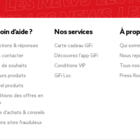
oin d’aide ?
Nos services
À prop
tions & réponses
Carte cadeau GiFi
Qui som
 contacter
Découvrez l’app GiFi
Nous rejo
e de souhaits
Conditions VIP
Tous nos
urs produits
GiFi Loc
Press R
el produits
itions des offres en
s
e d’achats & conseils
ons sites frauduleux