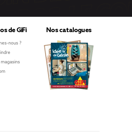
os de GiFi
Nos catalogues
mes-nous ?
indre
 magasins
oom