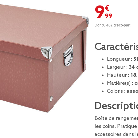
9,99 €
Dont 0,46€ d’éco-part
Caractéri
Longueur :
5
Largeur :
34 
Hauteur :
18
Matière(s) :
c
Coloris :
asso
Descripti
Boîte de rangemen
les coins. Pratiqu
accessoires dans l