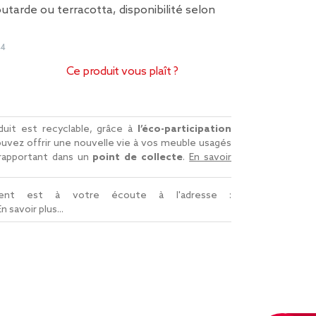
utarde ou terracotta, disponibilité selon
44
Ce produit vous plaît ?
uit est recyclable, grâce à
l’éco-participation
uvez offrir une nouvelle vie à vos meuble usagés
 rapportant dans un
point de collecte
.
En savoir
lient est à votre écoute à l'adresse :
En savoir plus...