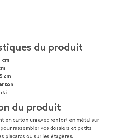
stiques du produit
1 cm
cm
,5 cm
arton
rti
on du produit
t en carton uni avec renfort en métal sur
e pour rassembler vos dossiers et petits
es placards ou sur les étagères.