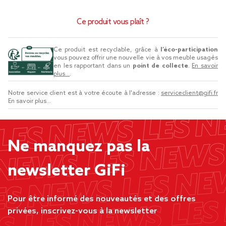
Ce produit vous plaît ?
Ce produit est recyclable, grâce à
l’éco-participation
vous pouvez offrir une nouvelle vie à vos meuble usagés
en les rapportant dans un
point de collecte
.
En savoir
plus...
.
Notre service client est à votre écoute à l'adresse :
serviceclient@gifi.fr
En savoir plus...
Ne manquez pas la
newsletter GiFi
Pour être informé des nouveautés et des offres
privées, inscrivez-vous à la newsletter