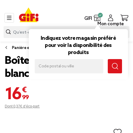
GIFI
Mon compte
Indiquez votre magasin préféré
pour voir la disponibilité des
Panière et boîte de rangement
produits
Boîte de rangement 40 L
blanc
16,99 €
Dont 0,37€ d’éco-part