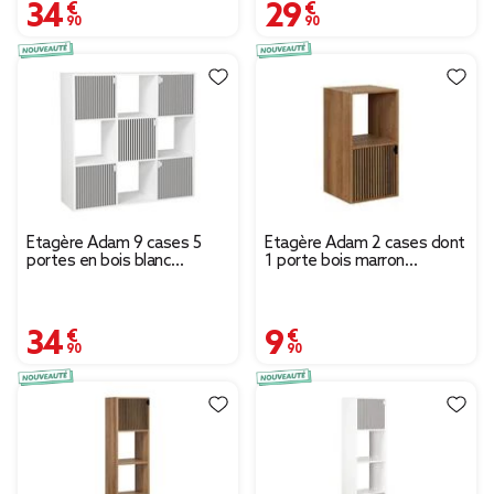
34,90 €
29,90 €
Étagère Adam 9 cases 5
Étagère Adam 2 cases dont
portes en bois blanc
1 porte bois marron
L90xP29,5xH90cm
30x29,5xH60,5cm
34,90 €
9,90 €