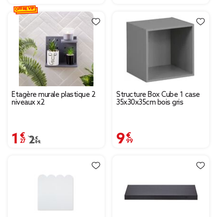
OFFRE VIP
Étagère murale plastique 2
Structure Box Cube 1 case
niveaux x2
35x30x35cm bois gris
1,27 €
9,99 €
Prix remisé de 2,49 € à 1,27 €
2,49 €