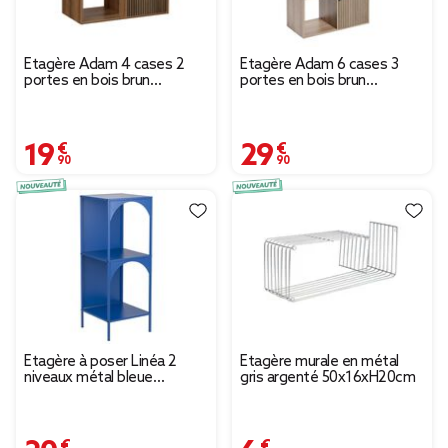
Étagère Adam 4 cases 2
Étagère Adam 6 cases 3
portes en bois brun
portes en bois brun
L60xP29,5xH60cm
L60xP29,5xH90cm
19,90 €
29,90 €
Étagère à poser Linéa 2
Étagère murale en métal
niveaux métal bleue
gris argenté 50x16xH20cm
35x35xH92,5cm
20,00 €
6,99 €