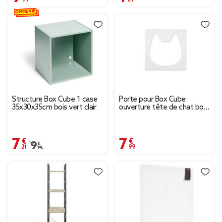
OFFRE VIP
Structure Box Cube 1 case
Porte pour Box Cube
35x30x35cm bois vert clair
ouverture tête de chat bois
blanc 32x32cm
7,21 €
7,99 €
Prix remisé de 9,99 € à 7,21 €
9,99 €