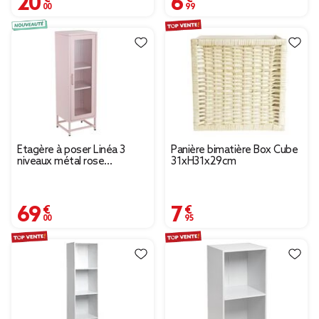
Étagère à poser Linéa 3
Panière bimatière Box Cube
niveaux métal rose
31xH31x29cm
39x36xH123cm
69,00 €
7,95 €