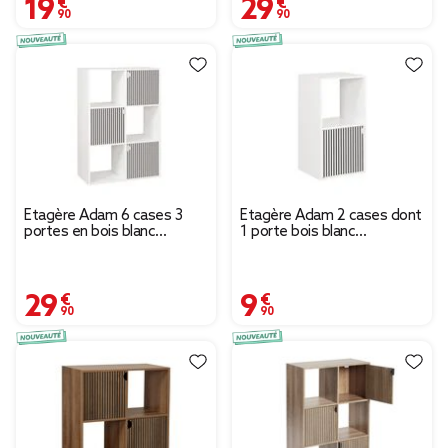
19,90 €
29,90 €
Étagère Adam 6 cases 3
Étagère Adam 2 cases dont
portes en bois blanc
1 porte bois blanc
L60xP29,5xH90cm
30x29,5xH60,5cm
29,90 €
9,90 €