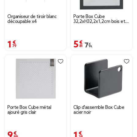
Organiseur de tiroir blanc
Porte Box Cube
découpable x4
32,2xH32,2x1,2cm bois et
verre
1,79 €
5,81 €
Prix remisé de 7,99 € à 
7,99 €
Porte Box Cube métal
Clip d'assemble Box Cube
ajouré gris clair
acier noir
9,99 €
1,29 €