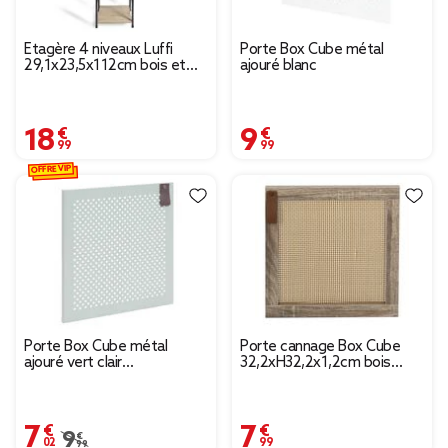
Étagère 4 niveaux Luffi
Porte Box Cube métal
29,1x23,5x112cm bois et
ajouré blanc
métal
18,99 €
9,99 €
OFFRE VIP
Porte Box Cube métal
Porte cannage Box Cube
ajouré vert clair
32,2xH32,2x1,2cm bois
32,2x32,2cm
marron
7,02 €
7,99 €
Prix remisé de 9,99 € à 7,02 €
9,99 €