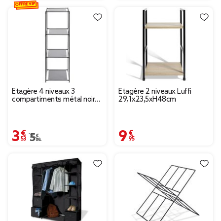
OFFRE VIP
Étagère 4 niveaux 3
Étagère 2 niveaux Luffi
compartiments métal noir
29,1x23,5xH48cm
35x35xH102cm
3,53 €
9,95 €
Prix remisé de 5,00 € à 3,53 €
5,00 €