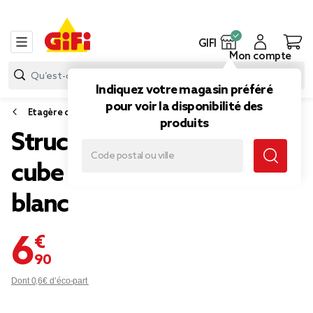
GIFI
Mon compte
Indiquez votre magasin préféré
pour voir la disponibilité des
Etagère de rangement
produits
Structure Box Cube demi
cube 35x30x17cm métal
blanc
6,90 €
Dont 0,6€ d’éco-part