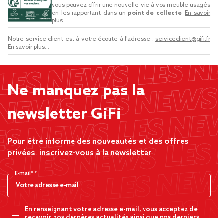
vous pouvez offrir une nouvelle vie à vos meuble usagés
en les rapportant dans un
point de collecte
.
En savoir
plus...
.
Notre service client est à votre écoute à l'adresse :
serviceclient@gifi.fr
En savoir plus...
Ne manquez pas la
newsletter GiFi
Pour être informé des nouveautés et des offres
privées, inscrivez-vous à la newsletter
E-mail*
En renseignant votre adresse e-mail, vous acceptez de
recevoir nos dernères actualités ainsi que nos derniers