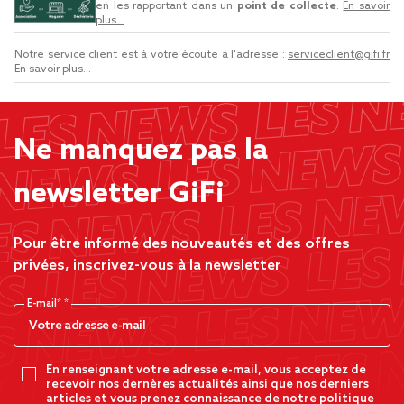
en les rapportant dans un
point de collecte
.
En savoir
plus...
.
Notre service client est à votre écoute à l'adresse :
serviceclient@gifi.fr
En savoir plus...
Ne manquez pas la
newsletter GiFi
Pour être informé des nouveautés et des offres
privées, inscrivez-vous à la newsletter
E-mail*
En renseignant votre adresse e-mail, vous acceptez de
recevoir nos dernères actualités ainsi que nos derniers
articles et vous prenez connaissance de notre politique