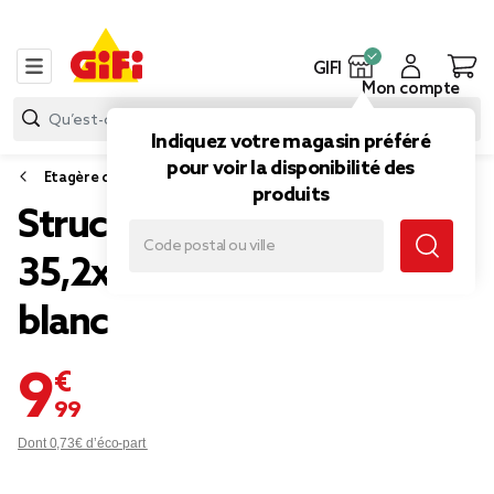
GIFI
Mon compte
Indiquez votre magasin préféré
pour voir la disponibilité des
Etagère de rangement
produits
Structure Box Cube 1 case
35,2x30x35,2cm bois
blanc
9,99 €
Dont 0,73€ d’éco-part