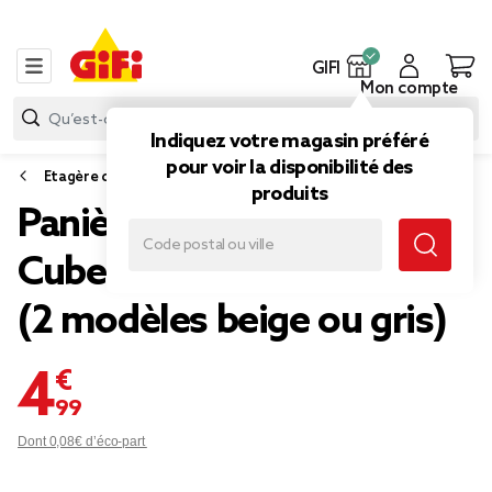
GIFI
Mon compte
Indiquez votre magasin préféré
pour voir la disponibilité des
Etagère de rangement
produits
Panière de rangement Box
Cube tissu 31x31xH29cm
(2 modèles beige ou gris)
4,99 €
Dont 0,08€ d’éco-part