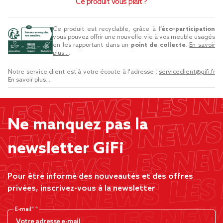
Ce produit vous plaît ?
Ce produit est recyclable, grâce à
l’éco-participation
vous pouvez offrir une nouvelle vie à vos meuble usagés
en les rapportant dans un
point de collecte
.
En savoir
plus...
.
Notre service client est à votre écoute à l'adresse :
serviceclient@gifi.fr
En savoir plus...
Ne manquez pas la
newsletter GiFi
Pour être informé des nouveautés et des offres
privées, inscrivez-vous à la newsletter
E-mail*